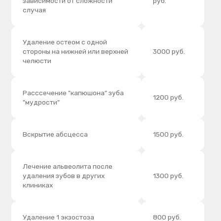
Лечение альвеолита после
удаления зубов в других
1300 руб.
клиниках
Удаление 1 экзостоза
800 руб.
Удаление кист губ
3000 руб.
Пластика уздечек губ
2500 руб.
Пластика уздечки языка
2500 руб.
Операция: рассредоточение
тяжей слизистой оболочки
2500 руб.
преддверия полости рта с
одной стороны
Удаление избытков слизистой
оболочки путем иссечения и
1000 руб.