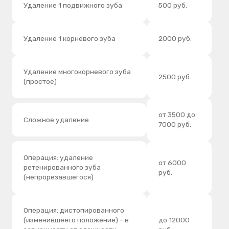
Операция: удаление
от 6000
ретенированного зуба
руб.
(непрорезавшегося)
Операция: дистопированного
(изменившеего положение) - в
до 12000
зависимости от сложности
руб.
случая
Удаление остеом с одной
стороны на нижней или верхней
3000 руб.
челюсти
Расссечение "капюшона" зуба
1200 руб.
"мудрости"
Вскрытие абсцесса
1500 руб.