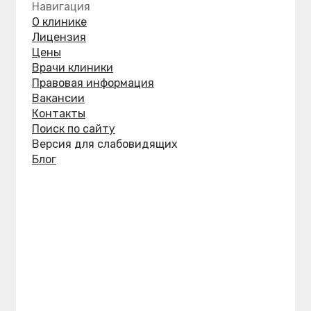
УФСН в сфере защиты прав потребителей
и благополучия человека по Хабаровскому краю
Хабаровский краевой фонд ОМС
Территориальный орган Росздравнадзора
по Хабаровскому краю и ЕАО
Министерство здравоохранения
Хабаровского края
ООО «Стоматологическая клиника «Тубер-2»
ИНН: 2721139154 ОГРН: 1062721093984
Лицензия № Л041-01189-27/00384073
от 20.01.2016 выдана Министерством
здравоохранения Хабаровского края