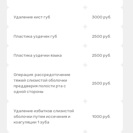
коагуляции 1 зуба
Компактостеотомия (1 зуба)
3000 руб.
Костная пластика лунок зубов
5000 руб.
(1зуб) без костного материала
Использование костного
заменителя БИОМАТРИКС (0,5
1500 руб.
куб.см)
Использование костного
заменителя CERASORB M (0,5
6000 руб.
куб.см)
Костный винт 1шт
2000 руб.
Гистологическое исследование
2000 руб.