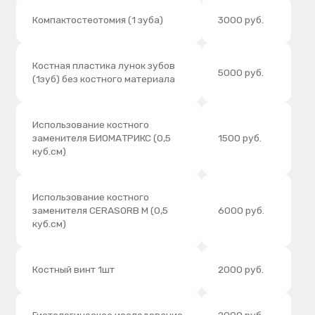
Использование
2000 руб.
тромбоцитарного сгустка
УДОБНЫЕ
ВАРИАНТЫ ОПЛАТЫ
Гибкие финансовые решения: от мгновенной
оплаты до рассрочки — чтобы ничего не мешало
начать лечение.
Банковской
Наличные
картой и СБП
и СБП