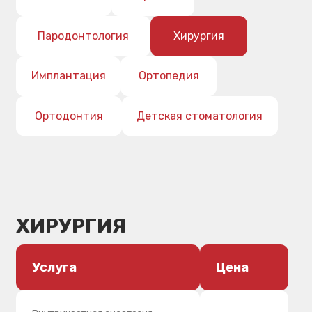
Ортодонтия
Детская стоматология
ХИРУРГИЯ
Услуга
Цена
Внутрикостная анастезия
электронным шприцом
1000 руб.
QuicSleeperS4 (Франция)
Углубление преддверия в
области нижней или верхней
10000 руб.
челюсти по Эстландеру