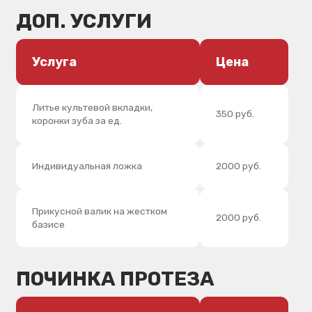
Лабораторная перебазирока
5000 руб.
протеза
Клиническая перебазировка
протеза самотвердеющей
4000 руб.
пластмассой
Изготовление мягкой прокладки
материалом «Уфигель» («Voco»
2500 руб.
Германия)
Вкладка культевая
6000 руб.
Вкладка культевая разборная
6000 руб.
Диагностическая модель
800 руб.