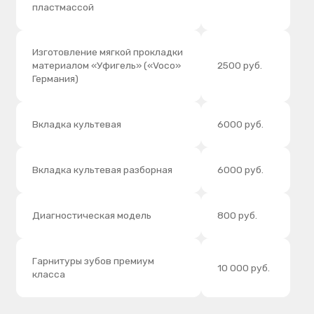
Определение центральной
окклюзии с помощью
1000 руб.
регистратора прикуса
Закрытие шахты коронки на
имплантате
2200 руб.
светоотверждаемым композито
Закрытие шахты коронки на
имплантате с эстетическим
3500 руб.
восстановлением архитектуры
зуба и десневого
Реставрация скола
керамического
4000 руб.
покрытия светоотверждаемым
композитом
Коррекция 1
500 руб.
металлокерамической коронки