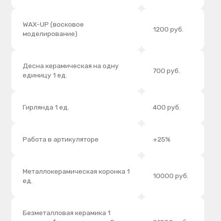
Работа в артикуляторе
+25%
Металлокерамическая коронка 1
10000 руб.
ед.
Безметалловая керамика 1
единица
(
поливошпатная, Е-
21000 руб.
max керамика, пресскерамика)
Безметалловая керамика 1
единица (на каркасе из оксида
20000 руб.
циркония, диоксида алюминия)
МИКРО
ПРОТЕЗИРОВАНИЕ
Услуга
Цена