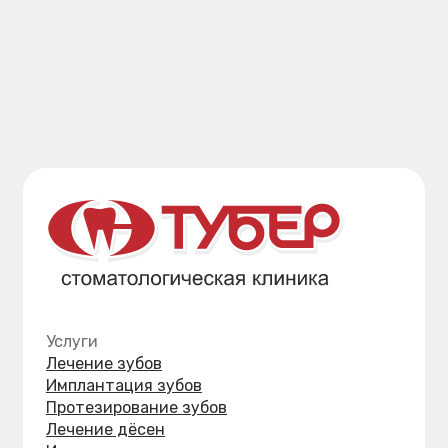
УФСН в сфере защиты прав потребителей
и благополучия человека по Хабаровскому краю
Хабаровский краевой фонд ОМС
Территориальный орган Росздравнадзора
по Хабаровскому краю и ЕАО
Министерство здравоохранения
Хабаровского края
ООО «Стоматологическая клиника «Тубер-2»
ИНН: 2721139154 ОГРН: 1062721093984
Лицензия № Л041-01189-27/00384073
от 20.01.2016 выдана Министерством
здравоохранения Хабаровского края