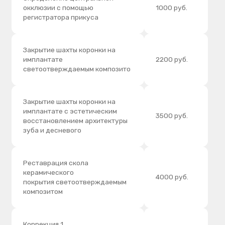
Модель: двойной цоколь (Split
1500 руб.
cast)
Модель: разборная + двойной
2500 руб.
цоколь
Регистрация лицевой дугой
2500 руб.
Брукс Чекер
4500 руб.
Сплит терапия (7 посещений)
22000 руб.
Анализ ТРГ
800 руб.
Восковое моделирование зубов
2500 руб.
в артикуляторе 1 ед