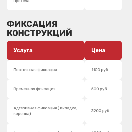
А – силикон
3000 руб.
С – силикон
2000 руб.
Альгинатный (Германия)
1000 руб.
Оптический слепок (1 челюсть)
3500 руб.
ДОП. УСЛУГИ
Услуга
Цена
Литье культевой вкладки,
350 руб.
коронки зуба за ед.