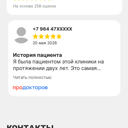
Услуги
Лечение зубов
Имплантация зубов
Протезирование зубов
Лечение дёсен
Исправление прикуса
Хирургия
Детская стоматология
Профгигиена зубов
Все услуги
Навигация