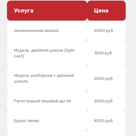
УДОБНЫЕ
ВАРИАНТЫ ОПЛАТЫ
Гибкие финансовые решения: от мгновенной
оплаты до рассрочки — чтобы ничего не мешало
начать лечение.
Банковской
Наличные
картой и СБП
и СБП
МЫ БЫЛИ ПЕРВЫМИ
И ОСТАЕМСЯ НАДЕЖНЫМИ