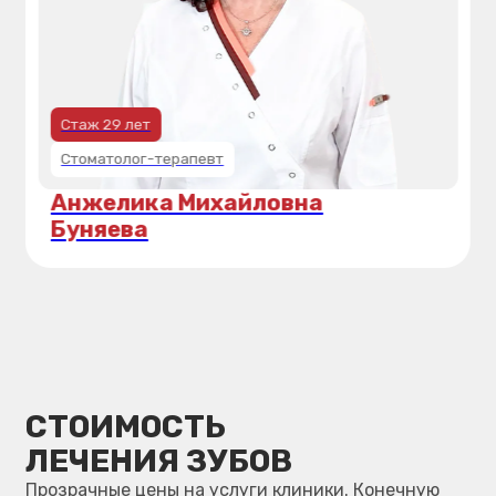
начать лечение.
Банковской
Наличные
картой и СБП
и СБП
МЫ БЫЛИ ПЕРВЫМИ
И ОСТАЕМСЯ НАДЕЖНЫМИ
Реальные отзывы наших пациентов о заботе,
внимании и профессионализме.
На основе
258
оценок