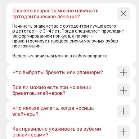
С какого возраста можно начинать
ортодонтическое лечение?
КОНТАКТЫ
Начинать знакомство с ортодонтом лучше всего
в детстве — с 3−4 лет. Тогда специалист проследит
Снимаем сомнения и страхи: важная информация
за формированием прикуса, а позже —
для вашего первого визита.
проконтролирует процесс смены молочных зубов
постоянными.
ТУБЕР
Взрослым лечиться можно в любом возрасте.
Стоматология для всей семьи!
Адрес:
Что выбрать: брекеты или элайнеры?
Хабаровск, Ленина, 28
Все ли можно есть при ношении
Режим работы:
брекетов, элайнеров?
ПН-ПТ: 08:30-20:00
СБ: 09:00-16:00
Что нельзя делать, когда носишь
ВС: выходной
элайнеры?
Телефон:
Как правильно ухаживать за зубами
+7 (962) 220-44-88
с элайнерами?
+7 (4212) 21-33-99