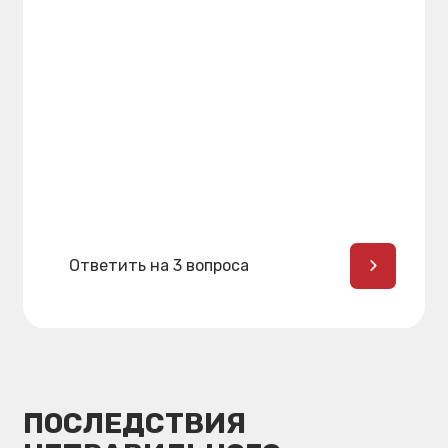
Неправильный прикус делает
улыбку некрасивой и приводит
к изменению формы лица
Неправильная жевательная
нагрузка на зубы
Нарушение функции дыхания,
глотания, мимики и речи
Аномалия прикуса увеличивает
соки лечения и может требовать
дополнительного хирургического
вмешательства