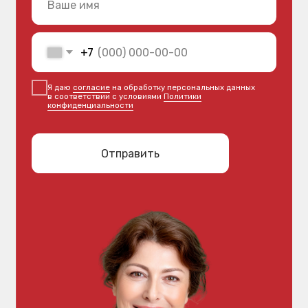
Услуги
Лечение зубов
Имплантация зубов
Протезирование зубов
Лечение дёсен
Исправление прикуса
Хирургия
Детская стоматология
Профгигиена зубов
Все услуги