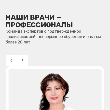
EUROKAPPA Complete,
352 000
элайнеров в кейсе 25 и более
руб.
EUROKAPPA Light, элайнеров в
269 000
кейсе 11-24
руб.
EUROKAPPA Express, элайнеров
180 000
в кейсе 1-10
руб.
EUROKAPPA Junior, элайнеров в
198 000
кейсе до 24
руб.
Смотреть весь прайс
⟶
УДОБНЫЕ
ВАРИАНТЫ ОПЛАТЫ
Гибкие финансовые решения: от мгновенной
оплаты до рассрочки — чтобы ничего не мешало