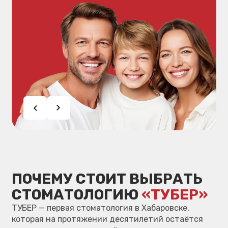
КОМАНДА ВРАЧЕЙ
Команда врачей со стажем более
20 лет гарантирует высокий
уровень профессионализма
и надёжный результат.
СОПРОВОЖДЕНИЕ
После лечения мы остаёмся
с пациентом: даём
подробные рекомендации,
памятки и обеспечиваем
динамическое наблюдение.
КОМФОРТ
Мы создаём спокойную атмосферу