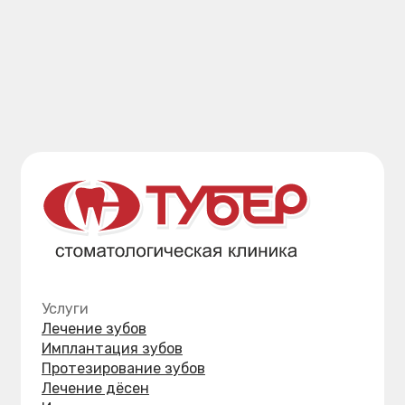
УФСН в сфере защиты прав потребителей
и благополучия человека по Хабаровскому краю
Хабаровский краевой фонд ОМС
Территориальный орган Росздравнадзора
по Хабаровскому краю и ЕАО
Министерство здравоохранения
Хабаровского края
ООО «Стоматологическая клиника «Тубер-2»
ИНН: 2721139154 ОГРН: 1062721093984
Лицензия № Л041-01189-27/00384073
от 20.01.2016 выдана Министерством