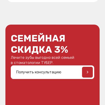
СТОМАТОЛОГИЮ
«ТУБЕР»
ТУБЕР — первая стоматология в Хабаровске,
которая на протяжении десятилетий остаётся
эталоном качества и надёжности, а пациенты
возвращаются и приводят детей.
Мы делаем стоматологическую помощь доступной
и профессиональной для пациентов любого
возраста, чтобы сохранять здоровье
и уверенность в улыбке на протяжении всей
жизни.
БЕЗОПАСНОСТЬ
Строго соблюдаем протоколы
асептики: одноразовые расходники,
многоуровневый контроль
стерилизации и полная инфекционная
безопасность.