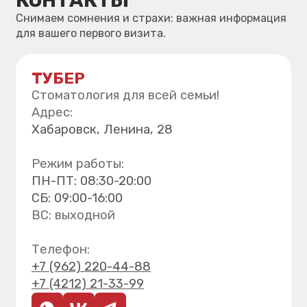
Исправление прикуса
Хирургия
Детская стоматология
Профгигиена зубов
Все услуги
Навигация
О клинике
Лицензия
Цены
Врачи клиники
Правовая информация
Вакансии
Контакты
Поиск по сайту
Версия для слабовидящих
Блог