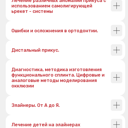
Лечение различных аномалий прикуса с
использованием самолигирующей
ьрекет - системы
Ошибки и осложнения в ортодонтии.
Дистальный прикус.
МЫ БЫЛИ ПЕРВЫМИ
И ОСТАЕМСЯ НАДЕЖНЫМИ
Диагностика, методика изготовления
Реальные отзывы наших пациентов о заботе,
функционального сплинта. Цифровые и
внимании и профессионализме.
аналоговые методы моделирования
окклюзии
Элайнеры. От А до Я.
На основе
258
оценок
Лечение детей на элайнерах