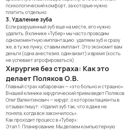
психологический комфорт, за которые нужно
платить отдельно.
3. Удаление зуба
Если разрушенный зуб еще на месте, его нужно
удалить. В клинике «Тубер» мы часто проводим
одномоментную имплантацию: удаляем зуб и сразу
же, в ту же лунку, ставим имплант. Это экономит вам
деньги (одна анестезия, один визит) и время (кость
не успевает атрофироваться).
Хирургия без страха: Как это
делает Поляков О.В.
Главный страх хабаровчан — «это больно и страшно».
В нашей клинике хирургический прием ведет Поляков
Олег Валентинович — хирург, о котором пациенты в
отзывах пишут: «Удалил зуб так, что я даже не
поняла, когда все закончилось».
Как проходит процесс в «Тубер»:
Этап 1: Планирование. Мы делаем компьютерную