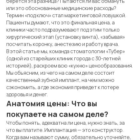
берется эта разница? Пытаются ли вас обмануть
или это обоснованные медицинские расходы?
Термин «под ключ» стал маркетинговой ловушкой.
Пациенты думают, что это финальная цена, а
клиники часто подразумевают под этим только
хирургический этап (установку винта), «забывая»
посчитать коронку, анестезию и работу врача.
В этой статье мы, команда стоматологии «Тубер»
(одной из старейших клиник города с 30-летней
историей), раскроем всю «кухню» ценообразования.
Мы объясним, из чего на самом деле состоит
качественный зубной имплант, на чем можно
сэкономить, а где экономия приведет к потере
здоровья и денег.
Анатомия цены: Что вы
покупаете на самом деле?
Чтобы понять, адекватна ли цена, нужно знать, за
что вы платите. Имплантация — это конструктор.
Когда вам называют сумму, обязательно уточняйте,