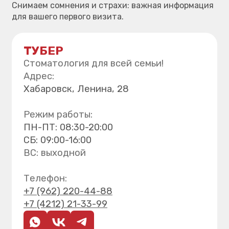
Хирургия
Детская стоматология
Профгигиена зубов
Все услуги
Навигация
О клинике
Лицензия
Цены
Врачи клиники
Правовая информация
Вакансии
Контакты
Поиск по сайту
Версия для слабовидящих
Блог