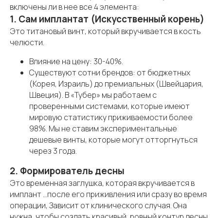
включены ли в нее все 4 элемента:
1. Сам имплантат (Искусственный корень)
Это титановый винт, который вкручивается в кость
челюсти.
Влияние на цену: 30-40%.
Существуют сотни брендов: от бюджетных
(Корея, Израиль) до премиальных (Швейцария,
Швеция). В «Тубер» мы работаем с
проверенными системами, которые имеют
мировую статистику приживаемости более
98%. Мы не ставим экспериментальные
дешевые винты, которые могут отторгнуться
через 3 года.
2. Формирователь десны
Это временная заглушка, которая вкручивается в
имплант ...после его приживления или сразу во время
операции, Зависит от клинического случая. Она
нужна, чтобы создать красивый, ровный контур десны