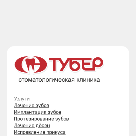
УФСН в сфере защиты прав потребителей
и благополучия человека по Хабаровскому краю
Хабаровский краевой фонд ОМС
Территориальный орган Росздравнадзора
по Хабаровскому краю и ЕАО
Министерство здравоохранения
Хабаровского края
ООО «Стоматологическая клиника «Тубер-2»
ИНН: 2721139154 ОГРН: 1062721093984
Лицензия № Л041-01189-27/00384073
от 20.01.2016 выдана Министерством
здравоохранения Хабаровского края