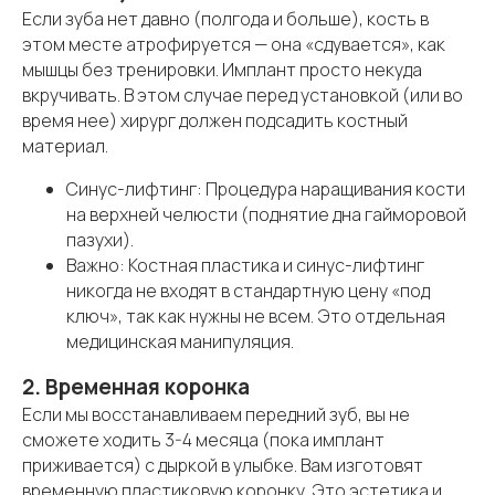
Если зуба нет давно (полгода и больше), кость в
этом месте атрофируется — она «сдувается», как
мышцы без тренировки. Имплант просто некуда
вкручивать. В этом случае перед установкой (или во
время нее) хирург должен подсадить костный
материал.
Синус-лифтинг: Процедура наращивания кости
на верхней челюсти (поднятие дна гайморовой
пазухи).
Важно: Костная пластика и синус-лифтинг
никогда не входят в стандартную цену «под
ключ», так как нужны не всем. Это отдельная
медицинская манипуляция.
2. Временная коронка
Если мы восстанавливаем передний зуб, вы не
сможете ходить 3-4 месяца (пока имплант
приживается) с дыркой в улыбке. Вам изготовят
временную пластиковую коронку. Это эстетика и