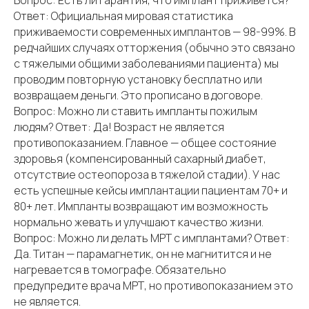
Вопрос: Есть ли гарантия, что имплант приживется?
Ответ: Официальная мировая статистика
приживаемости современных имплантов — 98-99%. В
редчайших случаях отторжения (обычно это связано
с тяжелыми общими заболеваниями пациента) мы
проводим повторную установку бесплатно или
возвращаем деньги. Это прописано в договоре.
Вопрос: Можно ли ставить импланты пожилым
людям? Ответ: Да! Возраст не является
противопоказанием. Главное — общее состояние
здоровья (компенсированный сахарный диабет,
отсутствие остеопороза в тяжелой стадии). У нас
есть успешные кейсы имплантации пациентам 70+ и
80+ лет. Импланты возвращают им возможность
нормально жевать и улучшают качество жизни.
Вопрос: Можно ли делать МРТ с имплантами? Ответ:
Да. Титан — парамагнетик, он не магнитится и не
нагревается в томографе. Обязательно
предупредите врача МРТ, но противопоказанием это
не является.