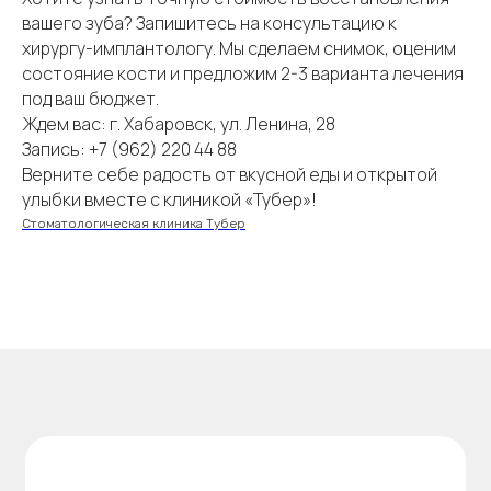
вашего зуба? Запишитесь на консультацию к
хирургу-имплантологу. Мы сделаем снимок, оценим
состояние кости и предложим 2-3 варианта лечения
под ваш бюджет.
Ждем вас: г. Хабаровск, ул. Ленина, 28
МЫ БЫЛИ ПЕРВЫМИ
Запись: +7 (962) 220 44 88
Верните себе радость от вкусной еды и открытой
И ОСТАЕМСЯ НАДЕЖНЫМИ
улыбки вместе с клиникой «Тубер»!
Реальные отзывы наших пациентов о заботе,
Стоматологическая клиника Тубер
внимании и профессионализме.
На основе
258
оценок
Владислав К.
20 июня 2026