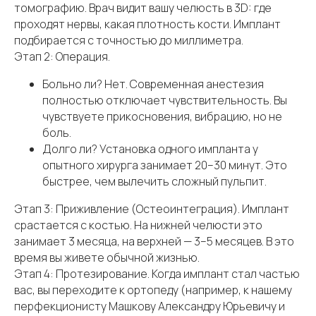
томографию. Врач видит вашу челюсть в 3D: где
проходят нервы, какая плотность кости. Имплант
подбирается с точностью до миллиметра.
Этап 2: Операция.
Больно ли? Нет. Современная анестезия
полностью отключает чувствительность. Вы
чувствуете прикосновения, вибрацию, но не
боль.
Долго ли? Установка одного импланта у
опытного хирурга занимает 20–30 минут. Это
быстрее, чем вылечить сложный пульпит.
Этап 3: Приживление (Остеоинтеграция). Имплант
срастается с костью. На нижней челюсти это
занимает 3 месяца, на верхней — 3–5 месяцев. В это
время вы живете обычной жизнью.
Этап 4: Протезирование. Когда имплант стал частью
вас, вы переходите к ортопеду (например, к нашему
перфекционисту Машкову Александру Юрьевичу и